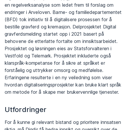
en regelverksanalyse som ledet frem til forslag om
endringer i Arveloven. Barne- og familiedepartementet
(BFD) tok initiativ til å digitalisere prosessen for å
bestille gravferd og kremasjon. Delprosjektet Digital
gravferdsmelding startet opp i 2021 basert på
behovene de etterlatte fortalte om innsiktsarbeidet.
Prosjektet og løsningen eies av Statsforvalteren i
Vestfold og Telemark. Prosjektet inkluderte også
klarspråk-kompetanse for å sikre at språket er
forståelig og uttrykker omsorg og medfølelse.
Erfaringene resulterte i en ny veiledning som viser
hvordan digitaliseringsprosjekter kan bruke klart språk
om metode for å skape mer brukervennlige tjenester.
Utfordringer
For å kunne gi relevant bistand og prioritere innsatsen
riktig, må Digdir få bedre innsikt og oversikt over de